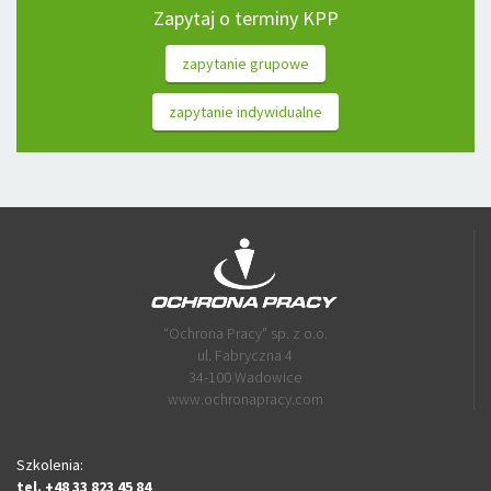
Zapytaj o terminy KPP
zapytanie grupowe
zapytanie indywidualne
“Ochrona Pracy" sp. z o.o.
ul. Fabryczna 4
34-100 Wadowice
www.ochronapracy.com
Szkolenia:
tel. +48 33 823 45 84