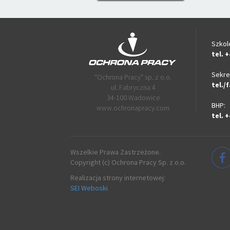
Szkol
tel. +
Sekret
“Ochrona Pracy" sp. z o.o.
tel./f
ul. Fabryczna 4
34-100 Wadowice
BHP:
www.ochronapracy.com
tel. +
Wszelkie Prawa Zastrzeżone.
Copyright (c) Ochrona Pracy Sp. z o.o.
Realizacja strony internetowej:
SEI Weboski